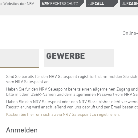
e Websites der NRV
NRV
RECHTSSCHUTZ
JUR
CALL
JUR
CAS
Online
GEWERBE
Sind Sie bereits für den NRV Salespoint registriert, dann melden Sie si
vom NRV Salespoint an.
Haben Sie für den NRV Salespoint bereits einen allgemeinen Zugang und 
bitte mit dem USER-Namen und dem allgemeinen Passwort vom NRV Sal
Haben Sie den NRV Salespoint oder den NRV Store bisher nicht verwendet,
Registrierung wird anschließend von uns geprüft und per Email bestätigt
Klicken Sie hier, um sich zu via NRV Salespoint zu registrieren.
Anmelden